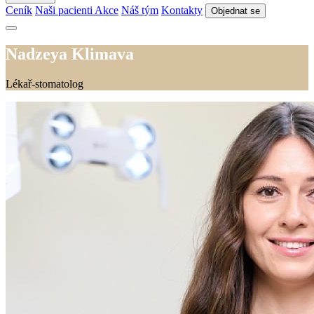
Ceník
Naši pacienti
Akce
Náš tým
Kontakty
Objednat se
Nadzeya Klimava
Lékař-stomatolog