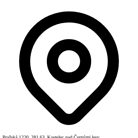
Pražská 1220, 281 63, Kostelec nad Černými lesy